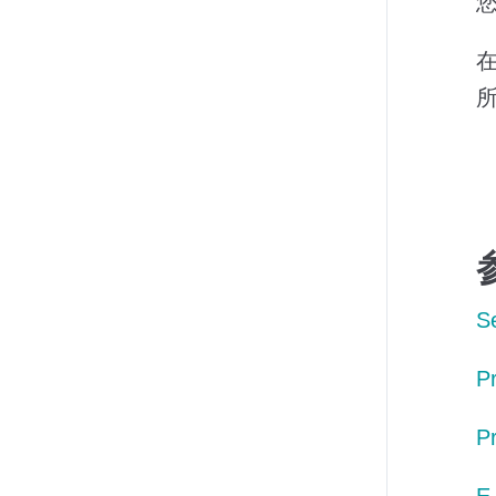
S
P
P
E