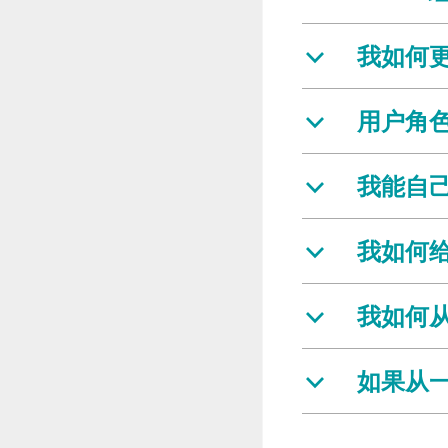
我如何
b
用户角
b
我能自
b
我如何
b
我如何
b
如果从
b