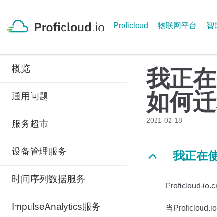
Skip
to
Proficloud
物联网平台
智
content
概览
我正在使
如何迁
通用问题
2021-02-18
服务超市
设备管理服务
我正在使
B
时间序列数据服务
Proficloud
ImpulseAnalytics服务
当Proficlo